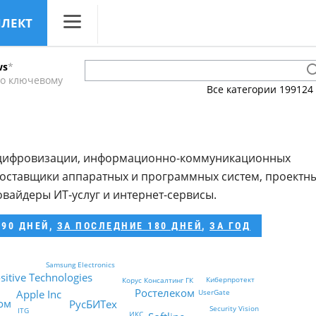
ЛЛЕКТ
CNews
ws
*
Аналитика
по ключевому
Все категории
199124
Конференции
Маркет
а цифровизации, информационно-коммуникационных
Техника
поставщики аппаратных и программных систем, проектн
ТВ
овайдеры ИТ-услуг и интернет-сервисы.
 90 ДНЕЙ
,
ЗА ПОСЛЕДНИЕ 180 ДНЕЙ
,
ЗА ГОД
Samsung Electronics
sitive Technologies
Киберпротект
Корус Консалтинг ГК
Ростелеком
Apple Inc
UserGate
ом
РусБИТех
Security Vision
ITG
ИКС