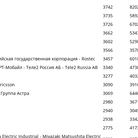
3742
820
3735
589
3726
670
3662
534
3602
529
3566
357
сийская государственная корпорация - Rostec
3457
601
 РТ-Мобайл - Теле2 Россия АБ - Tele2 Russia AB
3340
473
3277
403
Ericsson
3090
391
- Группа Астра
3069
644
2980
367
2940
304
2938
334
2775
417
Electric Industrial - Miyazaki Matsushita Electric