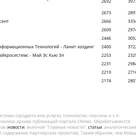
2692
397
2673
289
усент
2666
333
2609
297
2446
305
нформационных Технологий - Ланит холдинг
2400
372
Майкросистемс - Май Эс Кью Эл
2253
232
2231
298
2219
271
2174
280
темы (продукта или услуги), технологии, персоны и т.п.
 анализа архива публикаций портала CNews. Обрабатываются
ов (
новости
, включая "Главные новости",
статьи
, аналитически
е содержание партнёрских проектов). Таким образом, чем боль