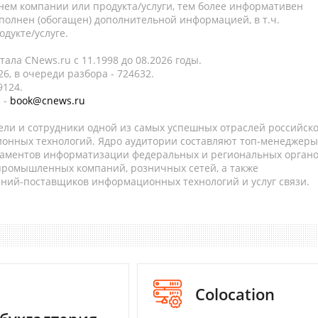
нем компании или продукта/услуги, тем более информативен
полнен (обогащен) дополнительной информацией, в т.ч.
дукте/услуге.
ала CNews.ru c 11.1998 до 08.2026 годы.
6, в очереди разбора - 724632.
9124.
 -
book@cnews.ru
ели и сотрудники одной из самых успешных отраслей российск
онных технологий. Ядро аудитории составляют топ-менеджеры
таментов информатизации федеральных и региональных орган
 промышленных компаний, розничных сетей, а также
аний-поставщиков информационных технологий и услуг связи.
Colocation