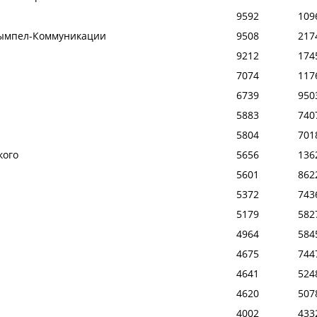
9592
109
 Вымпел-Коммуникации
9508
217
9212
174
7074
117
6739
950
5883
740
5804
701
кого
5656
136
5601
862
5372
743
5179
582
4964
584
4675
744
4641
524
4620
507
4002
433