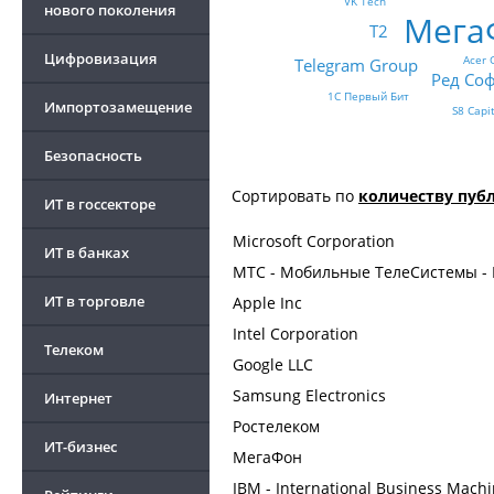
VK Tech
нового поколения
Мега
Т2
Цифровизация
Acer 
Telegram Group
Ред Со
1С Первый Бит
Импортозамещение
S8 Capi
Безопасность
Сортировать по
количеству пуб
ИТ в госсекторе
Microsoft Corporation
ИТ в банках
МТС - Мобильные ТелеСистемы - 
ИТ в торговле
Apple Inc
Intel Corporation
Телеком
Google LLC
Samsung Electronics
Интернет
Ростелеком
ИТ-бизнес
МегаФон
IBM - International Business Mach