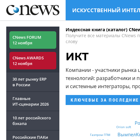
ИСКУССТВЕННЫЙ ИНТЕ
Индексная книга (каталог) CNe
Получите все материалы CNews 
CNews FORUM
слову
12 ноября
ИКТ
CNews AWARDS
12 ноября
Компании - участники рынк
технологий: разработчики и 
30 лет рынку ERP
в России
и системные интеграторы, пр
Главные
КЛЮЧЕВЫЕ
ЗА ПОСЛЕДНИЕ
ИТ-сценарии
2026
10 лет российского
Po
бэкапа
Orion soft
ВымпелК
Газпром ГПМ
Российские ПАКи