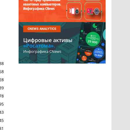
Топ-10 сфер применения
квантовых компьютеров.
Инфографика CNews
CNEWS ANALYTICS
Цифровые активы
«Росатома».
Инфографика CNews
38
58
28
39
78
95
43
45
81