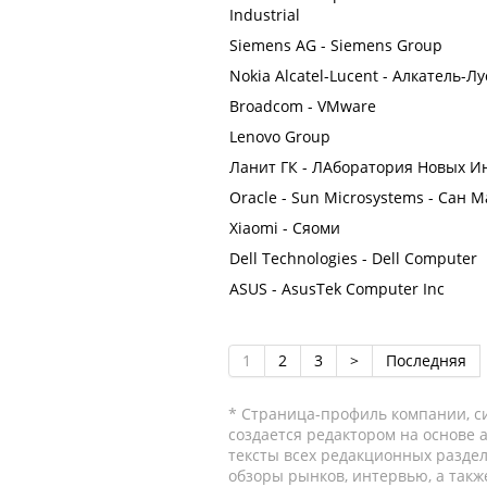
Industrial
Siemens AG - Siemens Group
Nokia Alcatel-Lucent - Алкатель-Л
Broadcom - VMware
Lenovo Group
Ланит ГК - ЛАборатория Новых И
Oracle - Sun Microsystems - Сан 
Xiaomi - Сяоми
Dell Technologies - Dell Computer
ASUS - AsusTek Computer Inc
1
2
3
>
Последняя
* Страница-профиль компании, сис
создается редактором на основе
тексты всех редакционных раздел
обзоры рынков, интервью, а такж