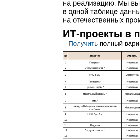
на реализацию. Мы вы
в одной таблице данн
на отечественных про
ИТ-проекты
в 
Получить
полный вари
№
Заказчик
Отрасль
1
Газпром *
Нефтегаз
2
Сургутнефтегаз *
Нефтегаз
3
РАО ЕЭС
Энергетика
4
Татнефть *
Нефтегаз
5
Лукойл-Пермь
*
Нефтегаз
6
Норильский никель *
Металлургия
7
ТНК *
Нефтегаз
Западно-Сибирский
металлургический
8
Металлургия
комбинат
9
НИЦ Лукойл
Нефтегаз
10
—
Нефтегаз
11
Сиданко
Нефтегаз
12
Сургутнефтегаз *
Нефтегаз
13
—
Нефтегаз