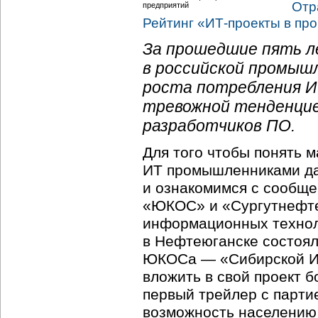
Отр
Рейтинг «
ИТ-проекты
в пр
За прошедшие пять л
в российской промыш
роста потребления ИТ
тревожной тенденцие
разработчиков ПО.
Для того чтобы понять 
ИТ промышленниками дав
и ознакомимся с сообще
«ЮКОС» и «Сургутнефтег
информационных технол
в Нефтеюганске состоял
ЮКОСа — «Сибирской Ин
вложить в свой проект 
первый трейлер с парти
возможность населению 