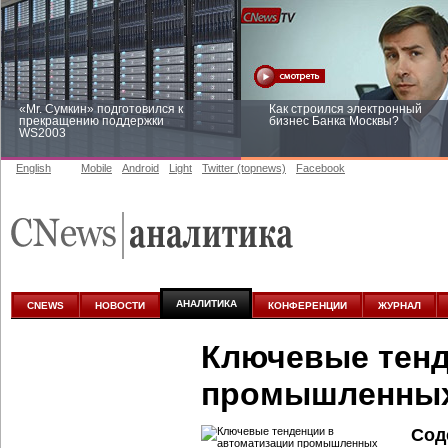
«Mr. Сумкин» подготовился к
Как строился электронный
прекращению поддержки
бизнес Банка Москвы?
WS2003
English
Mobile
Android
Light
Twitter (topnews)
Facebook
Заоблачная оптимизация: как
Рейтинг CNewsInfrastructure 20
Faberlic изменил подход к
приглашаем участвовать
аналитике
АНАЛИТИКА
CNEWS
НОВОСТИ
КОНФЕРЕНЦИИ
ЖУРНАЛ
Ключевые тенд
промышленных
Сод