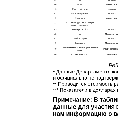
39
—
Нефтегаз
40
Маяк
Энергетика
41
Сургутнефтегаз
Нефтегаз
42
Русия Петролеум
Нефтегаз
43
Мосэнерго
Энергетика
ГУП «Конструкторское бюро
44
приборостроения»
45
КомиАрктикОйл
Нефтегаз
46
—
Металлургия
47
Лукойл-Пермь
Нефтегаз
48
Камкабель
Металлургия
Объединенные машиностроительные
49
Машиностроен
заводы
50
Смоленская АЭС
Энергетика
Рей
* Данные Департамента ко
и официально не подтвер
** Приводится стоимость р
*** Показатели в долларах
Примечание: В табл
данные для участия 
нам информацию о 