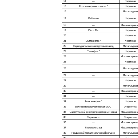
14
—
Нефтегаз
15
Ярославнефтеоргсинтез *
Нефтегаз
16
—
Металлургия
17
Сибинтек
Нефтегаз
18
—
Машиностроен
19
Юкос РМ
Нефтегаз
20
—
Нефтегаз
21
Белтрансгаз *
Нефтегаз
22
Первоуральский новотрубный завод
Металлургия
23
Татнефть *
Нефтегаз
24
—
Машиностроен
25
—
Нефтегаз
26
—
Металлургия
27
—
Металлургия
28
—
Нефтегаз
29
—
Металлургия
30
—
Машиностроен
31
—
Нефтегаз
32
Белкамнефть *
Нефтегаз
33
Волгодонская (Ростовская) АЭС
Энергетика
34
Сарапульский электрогенераторный завод
Машиностроен
35
Пермэнерго
Энергетика
36
—
Машиностроен
37
Курганхиммаш
Машиностроен
38
Ревдинский металлургический холдинг
Металлургия