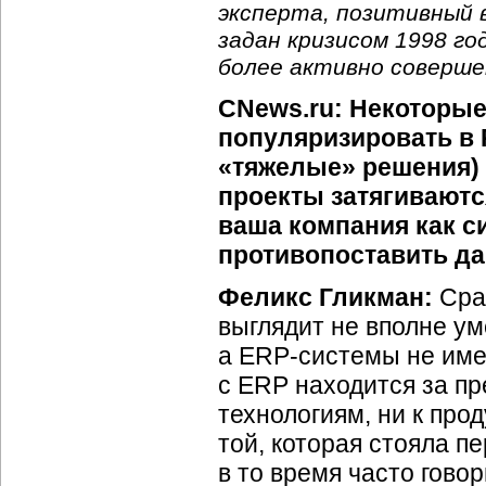
эксперта, позитивный 
задан кризисом 1998 го
более активно соверше
CNews.ru: Некоторые
популяризировать в 
«тяжелые» решения) 
проекты затягиваются
ваша компания как с
противопоставить д
Феликс Гликман:
Сраз
выглядит не вполне ум
а ERP-системы не имею
с ERP находится за п
технологиям, ни к про
той, которая стояла пе
в то время часто гово