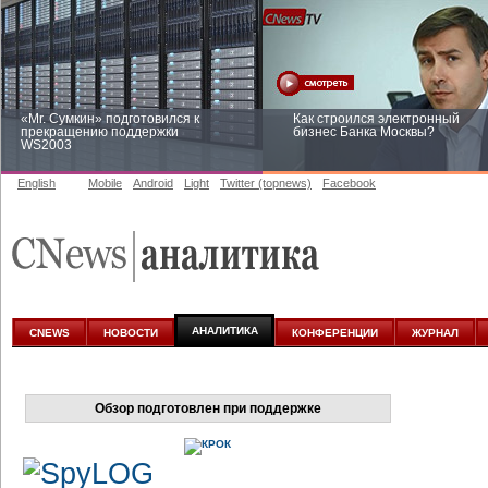
«Mr. Сумкин» подготовился к
Как строился электронный
прекращению поддержки
бизнес Банка Москвы?
WS2003
English
Mobile
Android
Light
Twitter (topnews)
Facebook
Заоблачная оптимизация: как
Рейтинг CNewsInfrastructure 20
Faberlic изменил подход к
приглашаем участвовать
аналитике
АНАЛИТИКА
CNEWS
НОВОСТИ
КОНФЕРЕНЦИИ
ЖУРНАЛ
Обзор подготовлен при поддержке