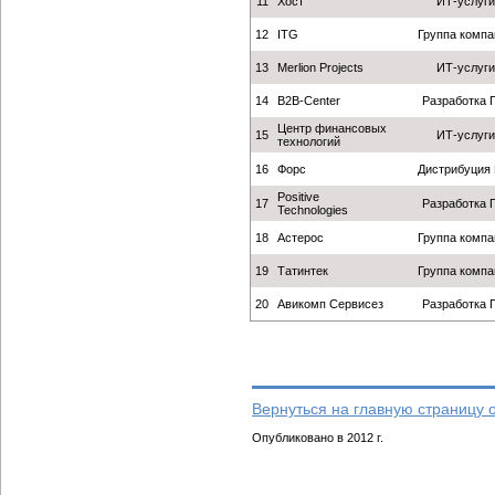
11
Хост
ИТ-услуги
12
ITG
Группа компа
13
Merlion Projects
ИТ-услуги
14
B2B-Center
Разработка 
Центр финансовых
15
ИТ-услуги
технологий
16
Форс
Дистрибуция
Positive
17
Разработка 
Technologies
18
Астерос
Группа компа
19
Татинтек
Группа компа
20
Авикомп Сервисез
Разработка 
Вернуться на главную страницу 
Опубликовано в 2012 г.