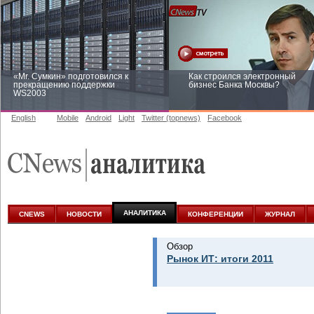
«Mr. Сумкин» подготовился к
Как строился электронный
прекращению поддержки
бизнес Банка Москвы?
WS2003
English
Mobile
Android
Light
Twitter (topnews)
Facebook
Заоблачная оптимизация: как
Рейтинг CNewsInfrastructure 20
Faberlic изменил подход к
приглашаем участвовать
аналитике
АНАЛИТИКА
CNEWS
НОВОСТИ
КОНФЕРЕНЦИИ
ЖУРНАЛ
Обзор
Рынок ИТ: итоги 2011