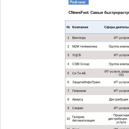
Рейтинг
CNewsFast: Самые быстрорасту
№
Компания
Сфера деятель
1
Винтегра
ИТ-услуги
2
M2M телематика
Группа компа
3
УЦСБ
ИТ-услуги
4
СSBI Group
Группа компа
ИТ-услуги, разр
5
Си Ти Ай
ПО
6
ЗащитаИнфоТранс
ИТ-услуги
7
Гипроком
ИТ-услуги
8
Авирса
Дистрибуция
9
Сапран
ИТ-услуги
Проектная
Газпром
10
дистрибуция,
Автоматизация
услуги