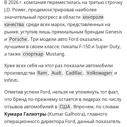
В 2026 г. компания переместилась на третью строчку
J.D. Power, продемонстрировав наиболее
значительный прогресс в области
контроля
качества
среди всех марок, представленных на
рынке, уступив лишь премиальным брендам Genesis
и
Porsche
. Три модели авто Ford оказались
лучшими в своем классе: пикапы F-150 и Super Duty,
а также
спорткар
Mustang.
Хуже всех себя на этот раз показали автомобили
производства
Ram
,
Audi
,
Cadillac
,
Volkswagen
и
Infiniti.
Отметив успехи Ford, нельзя не упомянуть тот факт,
что бренд по-прежнему остается в лидерах по числу
отзывов автомобилей в
США
. Впрочем, по словам
Кумара Галхотры
(Kumar Galhotra), главного
операционного директора Ford, данный показатель