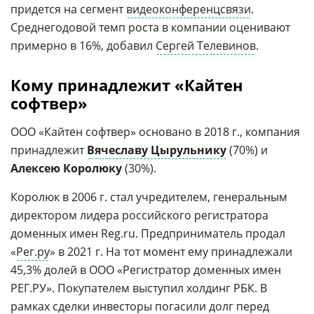
придется на сегмент
видеоконференцсвязи
.
Среднегодовой темп роста в компании оценивают
примерно в 16%, добавил
Сергей Телевинов
.
Кому принадлежит «Кайтен
софтвер»
ООО «Кайтен софтвер» основано в 2018 г., компания
принадлежит
Вячеславу Цырульнику
(70%) и
Алексею Королюку
(30%).
Королюк в 2006 г. стал учредителем, генеральным
директором лидера российского регистратора
доменных имен Reg.ru. Предприниматель продал
«
Рег.ру
» в 2021 г. На тот момент ему принадлежали
45,3% долей в ООО «Регистратор доменных имен
РЕГ.РУ». Покупателем выступил холдинг РБК. В
рамках сделки инвесторы погасили долг перед