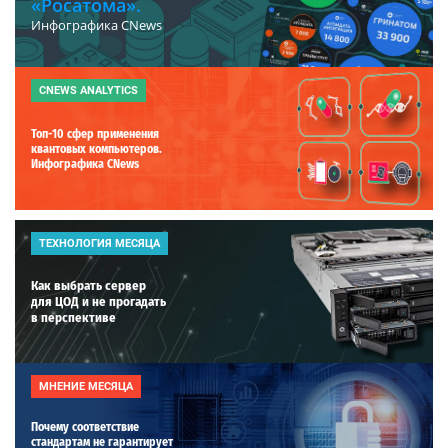
«Росатома».
Инфографика CNews
CNEWS ANALYTICS
Топ-10 сфер применения
квантовых компьютеров.
Инфографика CNews
ТЕХНОЛОГИЯ МЕСЯЦА
Как выбрать сервер
для ЦОД и не прогадать
в перспективе
МНЕНИЕ МЕСЯЦА
Почему соответствие
стандартам не гарантирует