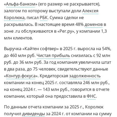
«
Альфа-банком
» (его размер не раскрывается),
залогом по которому выступали доли
Алексея
Королюка
, писал
РБК
. Сумма сделки не
раскрывалась. В настоящее время 48%
доменов
в
зоне .ru обслуживаются в «Рег.ру», у компании 1,3
млн клиентов.
Выручка «Кайтен софтвер» в 2025 г. выросла на 54%,
до 460 млн руб.
Чистая прибыль
снизилась с 92 млн
руб. до 36 млн руб. За год компания увеличила штат
в два раза, до 75 человек, свидетельствуют данные
«
Контур.фокуса
». Кредиторская
задолженность
компании на конец 2025 г. составляла 246 млн руб.,
на конец 2024 г. — 143 млн руб., говорится в отчете
компании, который она предоставила в
ФНС
.
По данным отчета компании за 2025 г., Королюк
получил
дивиденды
за 2024 г. от компании на сумму