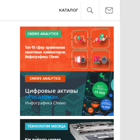
КАТАЛОГ
CNEWS ANALYTICS
Топ-10 сфер применения
квантовых компьютеров.
Инфографика CNews
CNEWS ANALYTICS
Цифровые активы
«Росатома».
Инфографика CNews
ТЕХНОЛОГИЯ МЕСЯЦА
Как выбрать сервер