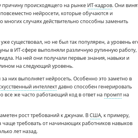
у причину происходящего на рынке
ИТ-кадров
. Они виня
повсеместно нейросети, которые обучаются и
во многих случаях действительно способны заменить
уже существовал, но не был так популярен, а уровень ег
жуны в ИТ-сфере выполняли различную рутинную работу,
мидла. На ней они получали первые знания, навыки и
плином на следующий уровень.
 за них выполняет нейросеть. Особенно это заметно в
скусственный интеллект
давно способен генерировать
но все же часто работающий код в ответ на
промпт
на
заметен рост требований к джунам. В
США
, к примеру,
аз чаще требовать от начинающих работников навыков
лько лет назад.