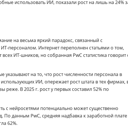
обные использовать ИИ, показали рост на лишь на 24% з
ание на весьма яркий парадокс, связанный с
 ИТ-персоналом. Интернет переполнен статьями о том,
т всех ИТ-шников, но собранная PwC статистика говорит 
 указывают на то, что рост численности персонала в
 использующих ИИ, опережает рост штата в тех фирмах, 
ы реже. В 2025 г. рост у первых составил 52% по
ть с нейросетями потенциально может существенно
. По данным PwC, средняя надбавка к заработной плате
гла 62%.