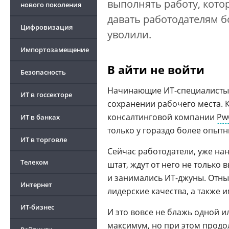
выполнять работу, кото
нового поколения
давать работодателям б
Цифровизация
уволили.
Импортозамещение
В айти не войти
Безопасность
Начинающие ИТ-специалисты 
ИТ в госсекторе
сохранении рабочего места. К
консалтинговой компании
Pw
ИТ в банках
только у гораздо более опытн
ИТ в торговле
Сейчас работодатели, уже на
Телеком
штат, ждут от него не только
и занимались ИТ-джуны. Отны
Интернет
лидерские качества, а также
ИТ-бизнес
И это вовсе не блажь одной 
максимум, но при этом продо