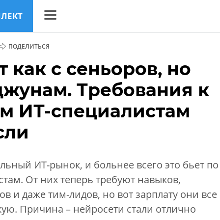
ЛЛЕКТ
CNews
ПОДЕЛИТЬСЯ
Аналитика
как с сеньоров, но
Конференции
джунам. Требования к
Маркет
м ИТ-специалистам
Техника
сли
ТВ
льный ИТ-рынок, и больнее всего это бьет по
ам. От них теперь требуют навыков,
в и даже тим-лидов, но вот зарплату они все
ую. Причина – нейросети стали отлично