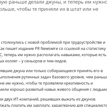
рую раньше делали джуны, и теперь им нужн
ольше, чтобы те приняли их в штат или не
столкнулись с новой проблемой при трудоустройстве и
ак пишет издание PR Newswire со ссылкой на статистику
C
, теперь им нужно располагать навыками, которые есть
ых коллег – у сеньоров и тим-лидов.
нявшие джуна или только собирающиеся принять его в
 выполнения рутинных задач базового уровня, чем раньш
не им нужно, чтобы те проявляли креативность и
 имели хорошо развитый навык живого общения с людьми
или двух ИТ-компаний, решивших выжать из джунов
лжать платить им зарплату, характерную для специалист