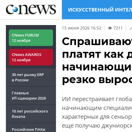
ИСКУССТВЕННЫЙ ИНТЕ
|
15 июня 2026 16:52
7211
CNews FORUM
Спрашивают 
12 ноября
платят как 
CNews AWARDS
12 ноября
начинающи
30 лет рынку ERP
резко выро
в России
Главные
ИИ перестраивает глоба
ИТ-сценарии
2026
начинающим специалист
10 лет российского
характерных для сеньоро
бэкапа
еще получаю джуниорск
Российские ПАКи