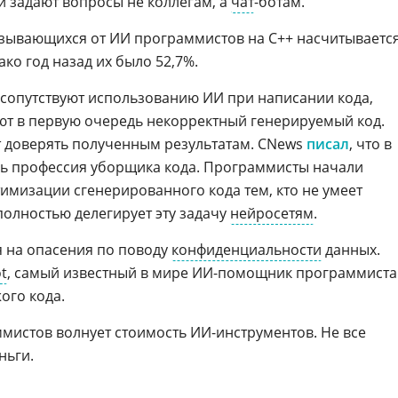
и задают вопросы не коллегам, а
чат
-ботам.
азывающихся от ИИ программистов на С++ насчитываетс
ако год назад их было 52,7%.
 сопутствуют использованию ИИ при написании кода,
ют в первую очередь некорректный генерируемый код.
ут доверять полученным результатам. CNews
писал
, что в
ась профессия уборщика кода. Программисты начали
тимизации сгенерированного кода тем, кто не умеет
полностью делегирует эту задачу
нейросетям
.
 на опасения по поводу
конфиденциальности
данных.
ot
, самый известный в мире ИИ-помощник программиста
ого кода.
ммистов волнует стоимость ИИ-инструментов. Не все
ньги.