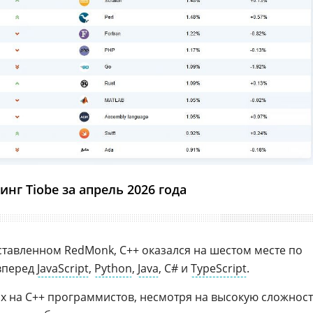
инг Tiobe за апрель 2026 года
ставленном RedMonk, С++ оказался на шестом месте по
 вперед
JavaScript
,
Python
,
Java
, C# и
TypeScript
.
 на С++ программистов, несмотря на высокую сложнос