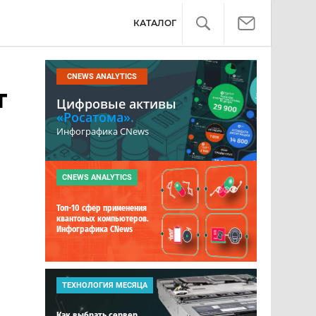
КАТАЛОГ
CNEWS ANALYTICS
т
Цифровые активы
«Росатома».
Инфографика CNews
CNEWS ANALYTICS
Топ-10 сфер применения
квантовых компьютеров.
Инфографика CNews
ТЕХНОЛОГИЯ МЕСЯЦА
Как выбрать сервер