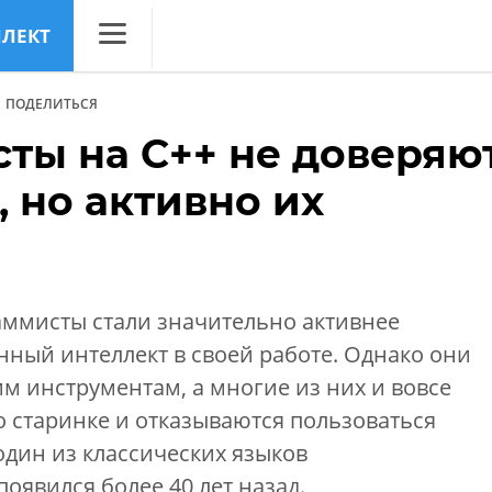
ЛЛЕКТ
CNews
ПОДЕЛИТЬСЯ
Аналитика
ты на С++ не доверяю
Конференции
 но активно их
Маркет
Техника
ТВ
ммисты стали значительно активнее
нный интеллект в своей работе. Однако они
им инструментам, а многие из них и вовсе
 старинке и отказываются пользоваться
 один из классических языков
оявился более 40 лет назад.