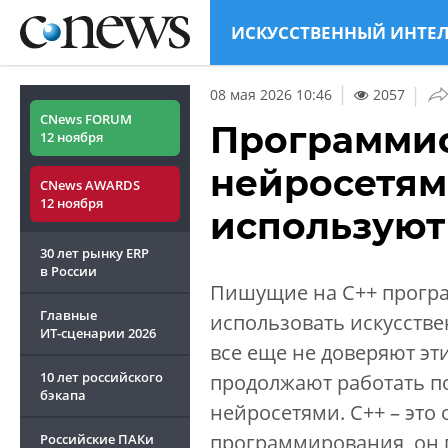
ИСКУССТВЕННЫЙ ИНТЕ
|
08 мая 2026 10:46
2057
CNews FORUM
Программис
12 ноября
нейросетям,
CNews AWARDS
12 ноября
используют
30 лет рынку ERP
в России
Пишущие на C++ програ
Главные
использовать искусстве
ИТ-сценарии
2026
все еще не доверяют эт
10 лет российского
продолжают работать по
бэкапа
нейросетями. C++ – это
программирования, он п
Российские ПАКи