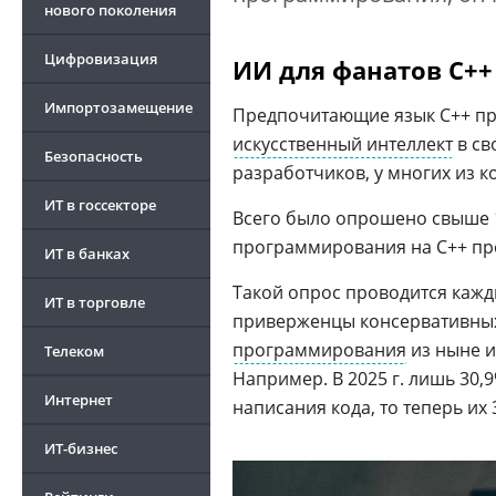
нового поколения
Цифровизация
ИИ для фанатов C++
Импортозамещение
Предпочитающие язык C++ пр
искусственный интеллект
в св
Безопасность
разработчиков, у многих из ко
ИТ в госсекторе
Всего было опрошено свыше
программирования на C++ прев
ИТ в банках
Такой опрос проводится кажды
ИТ в торговле
приверженцы консервативных 
программирования
из ныне и
Телеком
Например. В 2025 г. лишь 30
Интернет
написания кода, то теперь их 
ИТ-бизнес