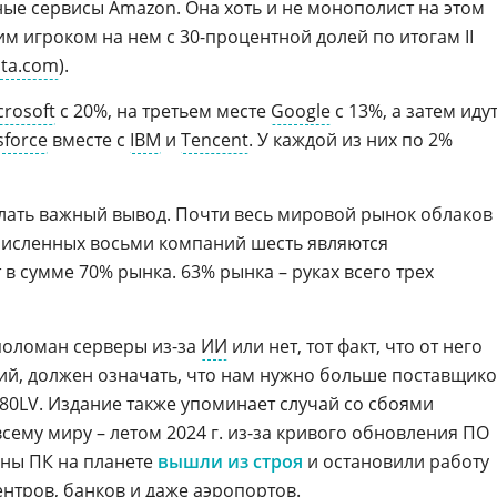
ные сервисы Amazon. Она хоть и не монополист на этом
м игроком на нем с 30-процентной долей по итогам II
sta.com
).
crosoft
с 20%, на третьем месте
Google
с 13%, а затем иду
sforce
вместе с
IBM
и
Tencent
. У каждой из них по 2%
елать важный вывод. Почти весь мировой рынок облаков
численных восьми компаний шесть являются
 сумме 70% рынка. 63% рынка – руках всего трех
 поломан серверы из-за
ИИ
или нет, тот факт, что от него
ий, должен означать, что нам нужно больше поставщик
80LV. Издание также упоминает случай со сбоями
сему миру – летом 2024 г. из-за кривого обновления ПО
ны ПК на планете
вышли из строя
и остановили работу
ентров, банков и даже аэропортов.