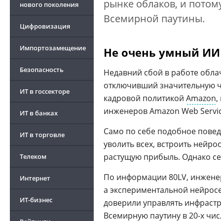
рынке облаков, и потом
нового поколения
Всемирной паутины.
Цифровизация
Импортозамещение
Не очень умный ИИ
Безопасность
Недавний сбой в работе облач
отключивший значительную ча
ИТ в госсекторе
кадровой политикой
Amazon
,
инженеров Amazon Web Servic
ИТ в банках
Само по себе подобное повед
ИТ в торговле
уволить всех, встроить нейрос
растущую прибыль. Однако сей
Телеком
По информации 80LV, инжене
Интернет
а экспериментальной нейросе
ИТ-бизнес
доверили управлять инфраст
Всемирную паутину в 20-х числ