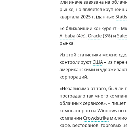
или иначе завязана на облач
рынке, но является крупнейши
квартала 2025 г. (данные
Stati
Ее ближайший конкурент –
Mi
Alibaba
(4%),
Oracle
(3%) и
Sale
рынка.
Из этой статистики можно сд
контролируют
США
– из пере
американскими и удерживают в
корпораций.
«Независимо от того, был ли
пострадало так много компан
облачных сервисов», – пишет 
компьютеров на
Windows
по в
компании
Crowdstrike
миллио
кафе, ресторанов, торговых ц