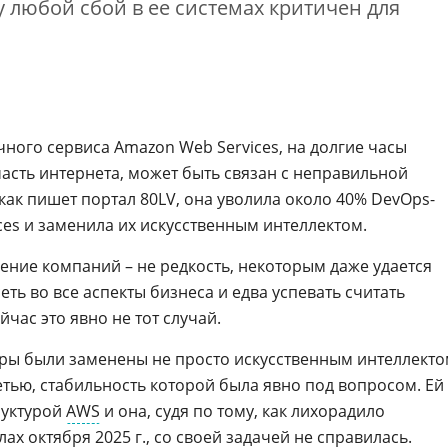
у любой сбой в ее системах критичен для
ного сервиса Amazon Web Services, на долгие часы
сть интернета, может быть связан с неправильной
 как пишет портал 80LV, она уволила около 40% DevOps-
es и заменила их искусственным интеллектом.
ение компаний – не редкость, некоторым даже удается
еть во все аспекты бизнеса и едва успевать считать
час это явно не тот случай.
ры были заменены не просто искусственным интеллекто
тью, стабильность которой была явно под вопросом. Ей
руктурой
AWS
и она, судя по тому, как лихорадило
ах октября 2025 г., со своей задачей не справилась.