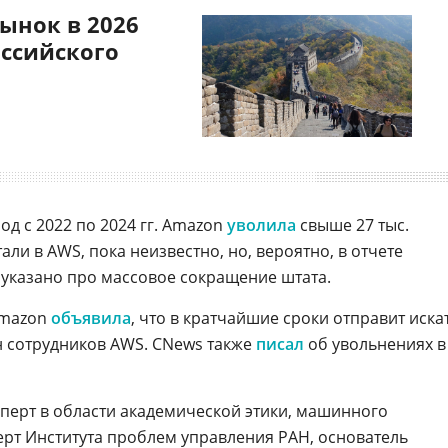
ынок в 2026
оссийского
од с 2022 по 2024 гг. Amazon
уволила
свыше 27 тыс.
али в AWS, пока неизвестно, но, вероятно, в отчете
т указано про массовое сокращение штата.
Amazon
объявила
, что в кратчайшие сроки отправит иска
н сотрудников AWS. CNews также
писал
об увольнениях в
, эксперт в области академической этики, машинного
ерт Института проблем управления РАН, основатель