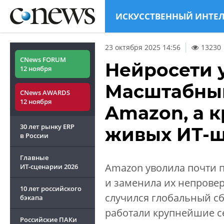
ИСКУССТВЕННЫЙ ИНТЕ
23 октября 2025 14:56
13230
CNews FORUM
Нейросети 
12 ноября
Масштабный
CNews AWARDS
12 ноября
Amazon, а 
30 лет рынку ERP
живых ИТ-
в России
Главные
Amazon уволила почти 
ИТ-сценарии
2026
и заменила их непровер
10 лет российского
случился глобальный сб
бэкапа
работали крупнейшие с
Российские ПАКи