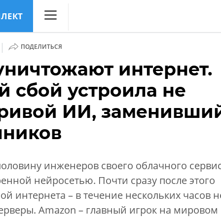
ЛЛЕКТ
CNews
|
ПОДЕЛИТЬСЯ
Аналитика
уничтожают интернет.
Конференции
 сбой устроила не
Маркет
кривой ИИ, заменивши
Техника
шников
ТВ
половину инженеров своего облачного серви
енной нейросетью. Почти сразу после этого
ой интернета – в течение нескольких часов н
ерверы. Amazon – главный игрок на мировом