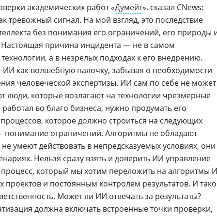
оверки академических работ «
Думейт
», сказал CNews:
как тревожный сигнал. На мой взгляд, это последствие
теллекта без понимания его ограничений, его природы 
 Настоящая причина инцидента — не в самом
 технологии, а в незрелых подходах к его внедрению.
 ИИ как волшебную палочку, забывая о необходимости
ения человеческой экспертизы. ИИ сам по себе не может
ют люди, которые возлагают на технологии чрезмерные
 работал во благо бизнеса, нужно продумать его
х процессов, которое должно строиться на следующих
— понимание ограничений. Алгоритмы не обладают
 не умеют действовать в непредсказуемых условиях, они
енариях. Нельзя сразу взять и доверить ИИ управление
процесс, который мы хотим переложить на алгоритмы 
х проектов и постоянным контролем результатов. И так
етственность. Может ли ИИ отвечать за результаты?
атизация должна включать встроенные точки проверки,