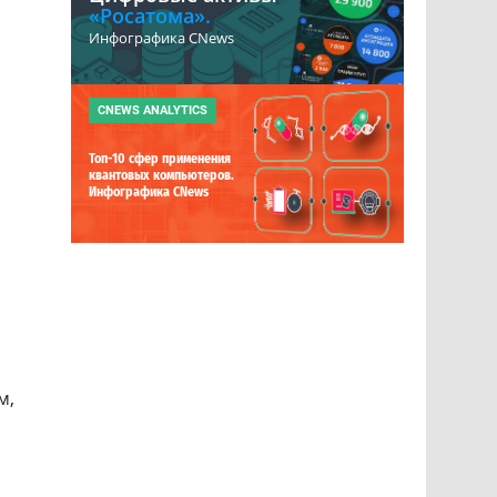
«Росатома».
Инфографика CNews
CNEWS ANALYTICS
Топ-10 сфер применения
квантовых компьютеров.
Инфографика CNews
м,