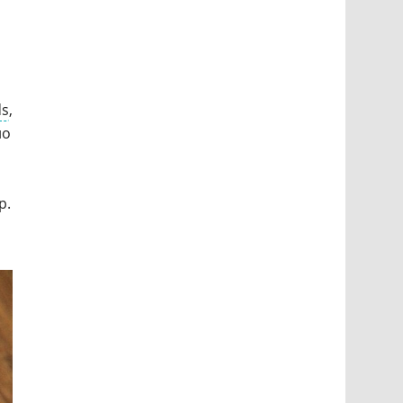
ds
,
ло
р.