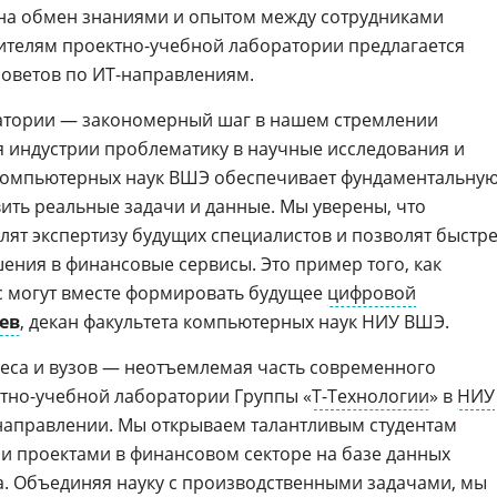
на обмен знаниями и опытом между сотрудниками
ителям проектно-учебной лаборатории предлагается
советов по ИТ-направлениям.
атории — закономерный шаг в нашем стремлении
я индустрии проблематику в научные исследования и
 компьютерных наук ВШЭ обеспечивает фундаментальну
авить реальные задачи и данные. Мы уверены, что
лят экспертизу будущих специалистов и позволят быстр
ния в финансовые сервисы. Это пример того, как
с могут вместе формировать будущее
цифровой
ев
, декан факультета компьютерных наук НИУ ВШЭ.
еса и вузов — неотъемлемая часть современного
тно-учебной лаборатории Группы «
Т-Технологии
» в
НИУ
направлении. Мы открываем талантливым студентам
ми проектами в финансовом секторе на базе данных
а. Объединяя науку с производственными задачами, мы