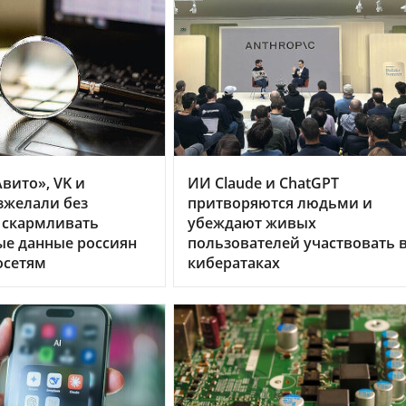
вито», VK и
ИИ Claude и ChatGPT
зжелали без
притворяются людьми и
 скармливать
убеждают живых
ые данные россиян
пользователей участвовать 
осетям
кибератаках