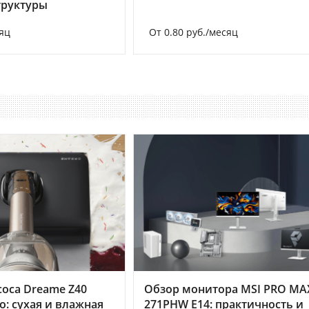
труктуры
яц
От 0.80 руб./месяц
оса Dreame Z40
Обзор монитора MSI PRO MA
o: сухая и влажная
271PHW E14: практичность и