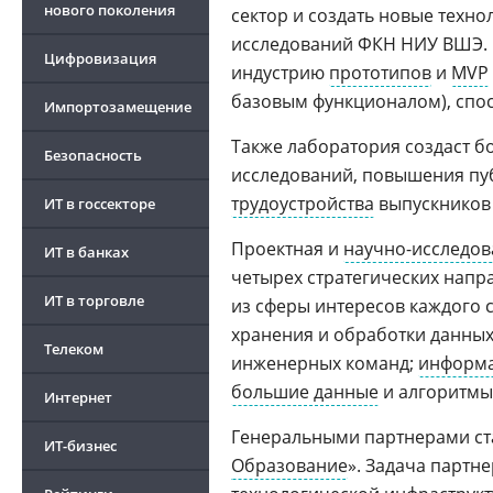
нового поколения
сектор и создать новые техно
исследований ФКН НИУ ВШЭ. Е
Цифровизация
индустрию
прототипов
и
MVP
базовым функционалом), спо
Импортозамещение
Также лаборатория создаст б
Безопасность
исследований, повышения пуб
трудоустройства
выпускников
ИТ в госсекторе
Проектная и
научно-исследов
ИТ в банках
четырех стратегических напр
ИТ в торговле
из сферы интересов каждого с
хранения и обработки данных
Телеком
инженерных команд;
информа
большие данные
и алгоритмы
Интернет
Генеральными партнерами ста
ИТ-бизнес
Образование
». Задача партн