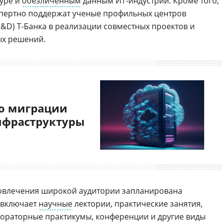
уре и
обезличенным
данным ИТ-индустрии. Кроме того,
спертно поддержат ученые профильных центров
R&D) Т-Банка в реализации совместных проектов и
ых решений.
о миграции
нфраструктуры
вовлечения широкой аудитории запланирована
 включает
научные
лектории, практические занятия,
бораторные практикумы, конференции и другие виды