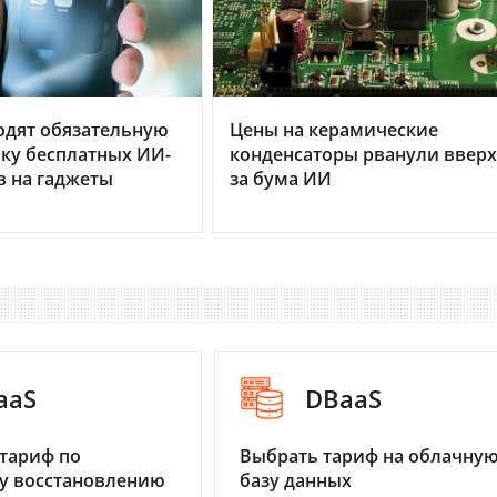
одят обязательную
Цены на керамические
ку бесплатных ИИ-
конденсаторы рванули вверх
 на гаджеты
за бума ИИ
aaS
DBaaS
тариф по
Выбрать тариф на облачну
у восстановлению
базу данных