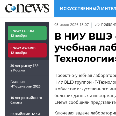
ИСКУССТВЕННЫЙ ИНТЕ
|
03 июля 2026 13:07
ПОДЕЛИ
CNews FORUM
В НИУ ВШЭ 
12 ноября
учебная ла
CNews AWARDS
12 ноября
Технологии
30 лет рынку ERP
в России
Проектно-учебная лаборатори
Главные
НИУ ВШЭ группой «Т-Технолог
ИТ-сценарии
2026
в областях искусственного инт
больших данных и информацио
10 лет российского
CNews сообщили представите
бэкапа
Ключевая задача лаборатори
Российские ПАКи