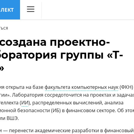
ЛЛЕКТ
CNews
ТЬСЯ
Аналитика
создана проектно-
Конференции
боратория группы «Т-
Маркет
»
Техника
ТВ
я открыта на базе
факультета компьютерных наук
(ФКН)
ии». Лаборатория сосредоточится на проектах и задача
еллекта (
ИИ
), распределенных вычислений, анализа
нной безопасности (ИБ) в финансовом секторе. Об это
ли ВШЭ.
и — перенести академические разработки в финансовый