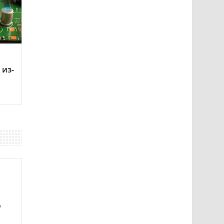
 из-
ю