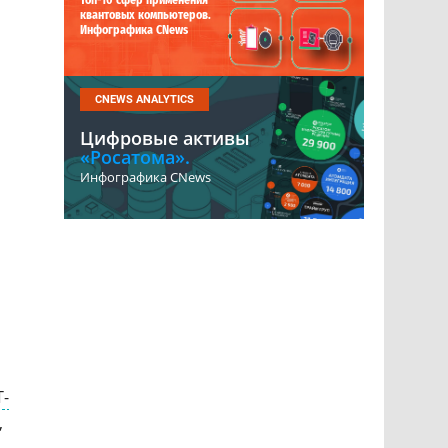
Топ-10 сфер применения
квантовых компьютеров.
Инфографика CNews
CNEWS ANALYTICS
Цифровые активы
«Росатома».
Инфографика CNews
я
Т-
,