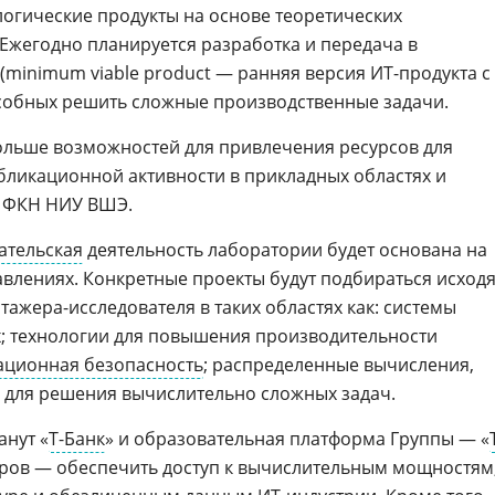
логические продукты на основе теоретических
жегодно планируется разработка и передача в
(minimum viable product — ранняя версия ИТ-продукта с
собных решить сложные производственные задачи.
ольше возможностей для привлечения ресурсов для
ликационной активности в прикладных областях и
 ФКН НИУ ВШЭ.
ательская
деятельность лаборатории будет основана на
авлениях. Конкретные проекты будут подбираться исход
тажера-исследователя в таких областях как: системы
; технологии для повышения производительности
ционная безопасность
; распределенные вычисления,
 для решения вычислительно сложных задач.
нут «
Т-Банк
» и образовательная платформа Группы — «
еров — обеспечить доступ к вычислительным мощностям