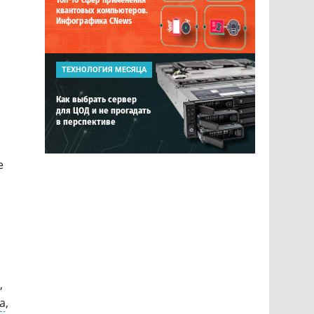
Топ-10 сфер применения
квантовых компьютеров.
Инфографика CNews
ТЕХНОЛОГИЯ МЕСЯЦА
Как выбрать сервер
для ЦОД и не прогадать
в перспективе
е
,
а
,