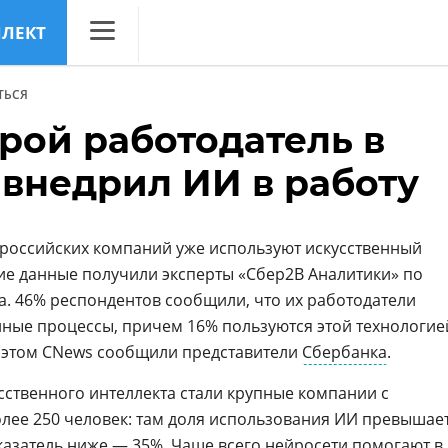
ЛЛЕКТ
CNews
ТЬСЯ
Аналитика
рой работодатель в
Конференции
 внедрил ИИ в работу
Маркет
Техника
российских компаний уже используют искусственный
ТВ
кие данные получили эксперты «Сбер2В Аналитики» по
а. 46% респондентов сообщили, что их работодатели
ные процессы, причем 16% пользуются этой технологие
б этом CNews сообщили представители
Сбербанка
.
ственного интеллекта стали крупные компании с
лее 250 человек: там доля использования ИИ превышае
оказатель ниже — 35%. Чаще всего
нейросети
помогают в