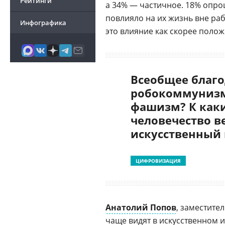
Рейтинги
а 34% — частичное. 18% опр
повлияло на их жизнь вне ра
Инфографика
это влияние как скорее полож
Всеобщее благо
робокоммунизм
фашизм? К как
человечество в
искусственный
ЦИФРОВИЗАЦИЯ
Анатолий Попов
, заместите
чаще видят в
искусственном и