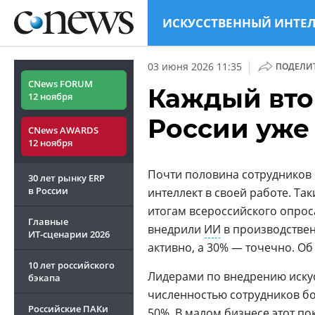
ИСКУССТВЕННЫЙ ИНТЕ
|
03 июня 2026 11:35
ПОДЕЛИ
CNews FORUM
Каждый вто
12 ноября
России уже
CNews AWARDS
12 ноября
Почти половина сотрудников 
30 лет рынку ERP
в России
интеллект в своей работе. Та
итогам всероссийского опрос
Главные
внедрили
ИИ
в производствен
ИТ-сценарии
2026
активно, а 30% — точечно. О
10 лет российского
Лидерами по внедрению искус
бэкапа
численностью сотрудников бо
Российские ПАКи
50%. В малом бизнесе этот п