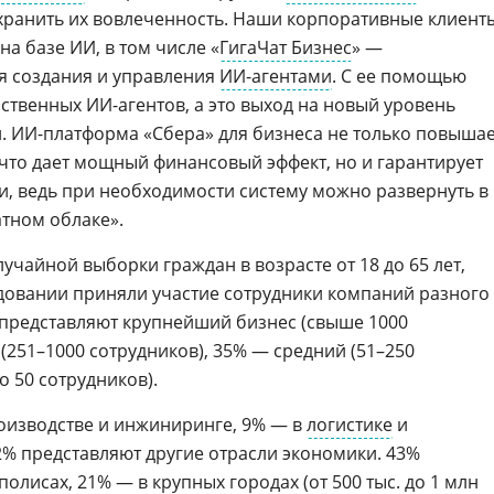
хранить их вовлеченность. Наши корпоративные клиент
а базе ИИ, в том числе «
ГигаЧат Бизнес
» —
я создания и управления
ИИ-агентами
. С ее помощью
ственных ИИ-агентов, а это выход на новый уровень
 ИИ-платформа «Сбера» для бизнеса не только повыша
 что дает мощный финансовый эффект, но и гарантирует
, ведь при необходимости систему можно развернуть в
тном облаке».
чайной выборки граждан в возрасте от 18 до 65 лет,
довании приняли участие сотрудники компаний разного
представляют крупнейший бизнес (свыше 1000
(251–1000 сотрудников), 35% — средний (51–250
о 50 сотрудников).
оизводстве и инжиниринге, 9% — в
логистике
и
62% представляют другие отрасли экономики. 43%
лисах, 21% — в крупных городах (от 500 тыс. до 1 млн