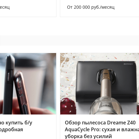
месяц
От 200 000 руб./месяц
но купить б/у
Обзор пылесоса Dreame Z40
подробная
AquaCycle Pro: сухая и влажн
уборка без усилий