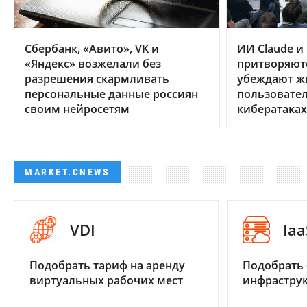
Сбербанк, «Авито», VK и
ИИ Claude и
«Яндекс» возжелали без
притворяют
разрешения скармливать
убеждают ж
персональные данные россиян
пользовател
своим нейросетям
кибератаках
MARKET.CNEWS
VDI
Iaa
Подобрать тариф на аренду
Подобрать
виртуальных рабочих мест
инфраструк