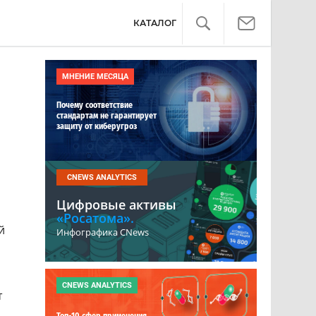
КАТАЛОГ
МНЕНИЕ МЕСЯЦА
Почему соответствие
стандартам не гарантирует
защиту от киберугроз
CNEWS ANALYTICS
Цифровые активы
«Росатома».
й
Инфографика CNews
CNEWS ANALYTICS
т