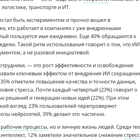
логистике, транспорте и ИT.
естал быть экспериментом и прочно вошел в
ех, кто работает в компаниях с уже внедренными
тый пользуется ими ежедневно. Еще 40% обращаются к
еделю. Такой ритм использования говорит о том, что ИИ
ментом, а не разовой инициативой.
сотрудники, — это рост эффективности и освобождение
азвали ключевым эффектом от внедрения ИИ сокращени
 35% отметили повышение качества и точности данных,
овня стресса. Почти каждый четвертый (23%) говорит о
х решений и генерации новых идей (22%). При этом
кий взгляд: 23% пользователей перепроверяют
оты нейросетей, 39% делают это частично.
о
рабочие процессы
, но и личную жизнь людей. Среди тех
 интеллект, 12% заметили значительное снижение
стресс