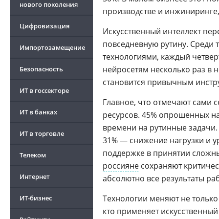
нового поколения
производстве и инжиниринге, 
Цифровизация
Искусственный интеллект пер
повседневную рутину. Среди т
Импортозамещение
технологиями, каждый четвер
нейросетям несколько раз в н
Безопасность
становится привычным инстру
ИТ в госсекторе
Главное, что отмечают сами 
ИТ в банках
ресурсов. 45% опрошенных н
времени на рутинные задачи.
ИТ в торговле
31% — снижение нагрузки и ур
поддержке в принятии сложны
Телеком
россияне
сохраняют критичес
Интернет
абсолютно все результаты раб
Технологии меняют не тольк
ИТ-бизнес
кто применяет искусственный