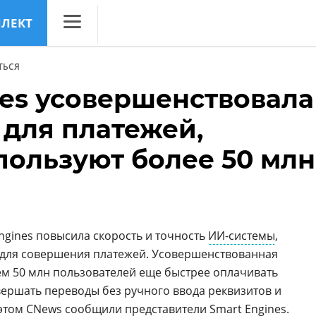
ЛЛЕКТ
CNews
ТЬСЯ
Аналитика
nes усовершенствовала
Конференции
 для платежей,
Маркет
пользуют более 50 млн
Техника
ТВ
ngines повысила скорость и точность
ИИ-системы
,
 для совершения платежей. Усовершенствованная
ем 50 млн пользователей еще быстрее оплачивать
овершать переводы без ручного ввода реквизитов и
этом CNews сообщили представители Smart Engines.