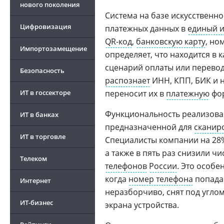
нового поколения
Система на базе искусственн
Цифровизация
платежных данных в
единый 
QR-код
,
банковскую карту
, но
Импортозамещение
определяет, что находится в 
сценарий оплаты или перевод
Безопасность
распознает
ИНН, КПП, БИК и 
ИТ в госсекторе
переносит их в
платежную
фо
Функциональность реализована
ИТ в банках
предназначенной для
сканир
ИТ в торговле
Специалисты компании на 28
а также в пять раз снизили 
Телеком
телефонов
России
. Это особе
когда
номер телефона
попадае
Интернет
неразборчиво, снят под углом
ИТ-бизнес
экрана устройства.