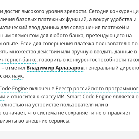
и достиг высокого уровня зрелости. Сегодня конкуренци
личия базовых платежных функций, а вокруг удобства и
оматический ввод данных для совершения платежей и
ьным элементом для любого банка, претендующего на
м опыте. Если для совершения платежа пользователю по
ять множество действий или вручную вводить данные в
интернет-банке
, говорить о конкурентоспособности тако
 – отметил
Владимир Арлазаров
,
генеральный директ
еских
наук
.
Code Engine
включен в
Реестр российского программног
ии
и относится к классу ИИ. Smart Code Engine является o
олностью на устройстве пользователя или в
о означает, что система не сохраняет и не отправляет
визиты во внешние сервисы.