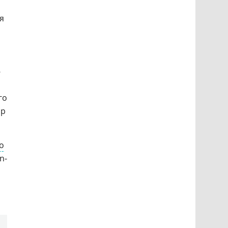
я
-
го
ор
о
n-