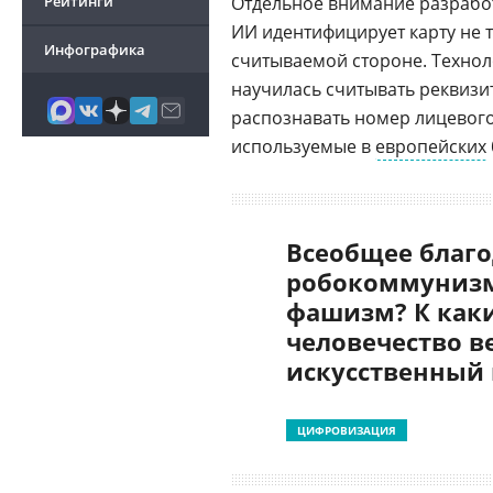
Рейтинги
Отдельное внимание разработ
ИИ идентифицирует карту не т
Инфографика
считываемой стороне. Технол
научилась считывать реквизит
распознавать номер лицевого
используемые в
европейских
Всеобщее благо
робокоммунизм
фашизм? К как
человечество в
искусственный
ЦИФРОВИЗАЦИЯ