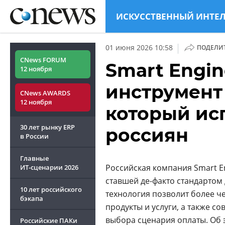
ИСКУССТВЕННЫЙ ИНТЕ
|
01 июня 2026 10:58
ПОДЕЛИ
CNews FORUM
Smart Engi
12 ноября
инструмент
CNews AWARDS
12 ноября
который ис
30 лет рынку ERP
россиян
в России
Главные
Российская компания Smart E
ИТ-сценарии
2026
ставшей де-факто стандартом
10 лет российского
технология позволит более ч
бэкапа
продукты и услуги, а также с
выбора сценария оплаты. Об 
Российские ПАКи