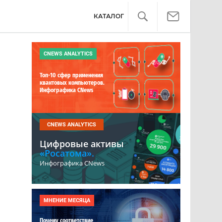
КАТАЛОГ
CNEWS ANALYTICS
Топ-10 сфер применения
квантовых компьютеров.
Инфографика CNews
CNEWS ANALYTICS
Цифровые активы
«Росатома».
Инфографика CNews
МНЕНИЕ МЕСЯЦА
Почему соответствие