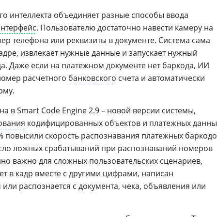
ого интеллекта объединяет разные способы ввода
интерфейс
. Пользователю достаточно навести камеру на
мер телефона или реквизиты в документе. Система сама
кадре, извлекает нужные данные и запускает нужный
а. Даже если на платежном документе нет баркода, ИИ
номер расчетного
банковского
счета и автоматически
рму.
 в Smart Code Engine 2.9 – новой версии системы,
ования
кодифицированных объектов и платежных данны
% повысили скорость распознавания платежных баркодо
число ложных срабатываний при распознаваний номеров
нно важно для сложных пользовательских сценариев,
т в кадр вместе с другими цифрами, написан
 или распознается с документа, чека, объявления или