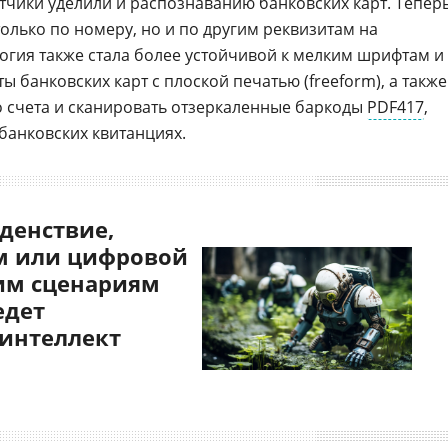
чики уделили и распознаванию банковских карт. Тепер
олько по номеру, но и по другим реквизитам на
огия также стала более устойчивой к мелким шрифтам и
ы банковских карт с плоской печатью (freeform), а также
 счета и сканировать отзеркаленные баркоды
PDF417
,
банковских квитанциях.
денствие,
 или цифровой
им сценариям
едет
 интеллект