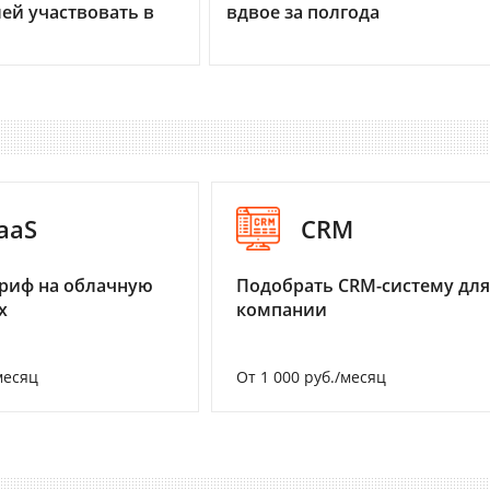
ей участвовать в
вдвое за полгода
aaS
CRM
риф на облачную
Подобрать CRM-систему для
х
компании
месяц
От 1 000 руб./месяц