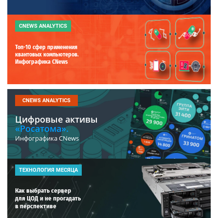
CNEWS ANALYTICS
Топ-10 сфер применения
квантовых компьютеров.
Инфографика CNews
CNEWS ANALYTICS
Цифровые активы
«Росатома».
Инфографика CNews
ТЕХНОЛОГИЯ МЕСЯЦА
Как выбрать сервер
для ЦОД и не прогадать
в перспективе