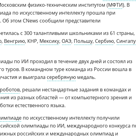
 Московским физико-техническим институтом (
МФТИ
). В
иада по искусственному интеллекту прошла при
. Об этом CNews сообщили представители
етилась с 300 талантливыми школьниками из 61 страны,
ю
,
Венгрию
, КНР,
Мексику
,
ОАЭ
,
Польшу
,
Сербию
,
Сингапу
ды по ИИ проходил в течение двух дней и состоял из
о туров. В командном туре команда из России вошла в
 участия и выиграла
серебряную
медаль.
роботов
, решали нестандартные задания в командах и
ния из разных областей — от компьютерного зрения и
ботки естественного языка.
лимпиаде
по искусственному интеллекту получили
ссийской олимпиады по ИИ, международного конкурса п
стижных
российских
и международных олимпиад и