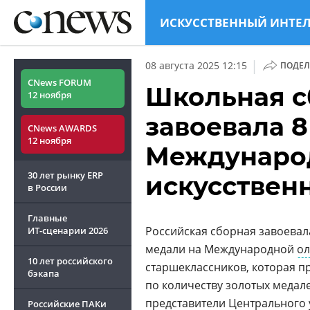
ИСКУССТВЕННЫЙ ИНТЕ
|
08 августа 2025 12:15
ПОДЕЛ
CNews FORUM
Школьная с
12 ноября
завоевала 8
CNews AWARDS
12 ноября
Междунаро
30 лет рынку ERP
искусствен
в России
Главные
Российская сборная завоевал
ИТ-сценарии
2026
медали на Международной
о
10 лет российского
старшеклассников, которая про
бэкапа
по количеству золотых медале
представители Центрального 
Российские ПАКи