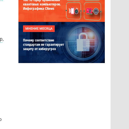
Топ-10 сфер применения
квантовых компьютеров.
Инфографика CNews
МНЕНИЕ МЕСЯЦА
р
,
Почему соответствие
стандартам не гарантирует
защиту от киберугроз
о