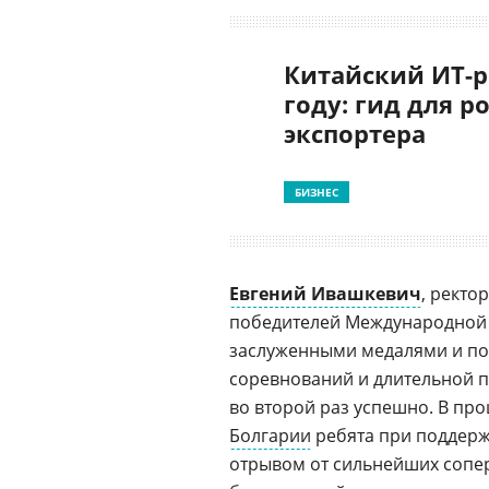
Китайский ИТ-р
году: гид для р
экспортера
БИЗНЕС
Евгений Ивашкевич
, ректо
победителей Международной 
заслуженными медалями и поб
соревнований и длительной п
во второй раз успешно. В пр
Болгарии
ребята при поддерж
отрывом от сильнейших соперн