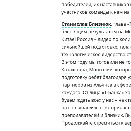
победителей, их наставников
участников команды к нам на 
Станислав Близнюк
, глава 
блестящим результатом на М
Китае
! Россия – лидер по кол
сильнейшей подготовке, талан
технологическое лидерство с
В этом году мы готовили не т
Казахстана
,
Монголии
, котор
подготовку ребят благодаря 
партнеров из Альянса в сфер
каждого! От лица «
Т-Банка
» х
будем ждать всех у нас – на 
раз поздравляю всех причастн
преподавателей
и близких. В
Продолжайте стремиться к ве