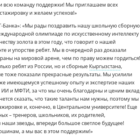
 и всю команду поддержки! Мы приглашаем всех
стажировку и желаем успехов!»
«Т-Банка»: «Мы рады поздравить нашу школьную сборную
еждународной олимпиаде по искусственному интеллекту
ичеству золота в этом году, что говорит о нашей
те и упорстве ребят. Мы в очередной раз доказали
траны на мировой арене, чем по праву можем гордиться
олько ребят из России, но и сборные
Кыргызстана
,
ые тоже показали прекрасные результаты. Мы усилили
уже имеющемуся успешному опыту и экспертизе наших
е ИИ и МФТИ, за что мы очень благодарны и ценим вклад
очется сказать, что такие таланты нам нужны, поэтому мы
стажировке и, конечно, в Центральном университете! Еще
ых – тренеров, школьников, их родителей,
ы наши звезды, впереди большое светлое будущее!
ршинам, а мы вас в этом поддержим!»