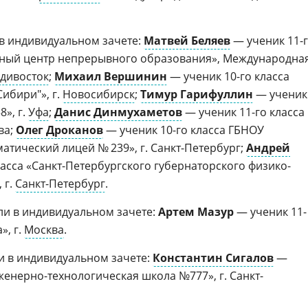
в индивидуальном зачете:
Матвей Беляев
— ученик 11-
ный центр непрерывного образования», Международна
адивосток
;
Михаил Вершинин
— ученик 10-го класса
ибири"», г.
Новосибирск
;
Тимур Гарифуллин
— ученик
», г.
Уфа
;
Данис Динмухаметов
— ученик 11-го класса
ва;
Олег Дроканов
— ученик 10-го класса ГБНОУ
атический лицей № 239», г. Санкт-Петербург;
Андрей
асса «Санкт-Петербургского губернаторского физико-
 г.
Санкт-Петербург
.
ли в индивидуальном зачете:
Артем Мазур
— ученик 11-
», г.
Москва
.
и в индивидуальном зачете:
Константин Сигалов
—
женерно-технологическая школа №777», г. Санкт-