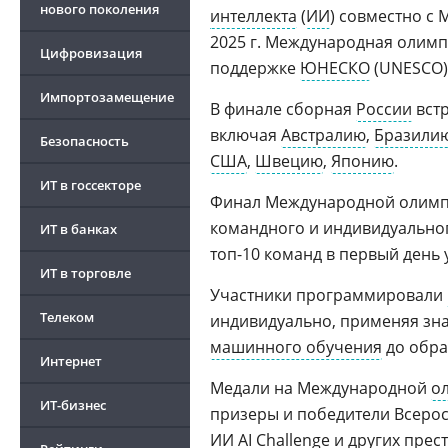
нового поколения
интеллекта
(
ИИ
) совместно с
2025 г. Международная олимп
Цифровизация
поддержке
ЮНЕСКО
(UNESCO)
Импортозамещение
В финале сборная
России
встр
включая
Австралию
,
Бразили
Безопасность
США
,
Швецию
,
Японию
.
ИТ в госсекторе
Финал Международной олимпиа
командного и индивидуальног
ИТ в банках
топ-10 команд в первый день
ИТ в торговле
Участники программировали
Телеком
индивидуально, применяя зна
машинного обучения
до обра
Интернет
Медали на Международной
о
ИТ-бизнес
призеры и победители Всеро
ИИ AI Challenge и других пре