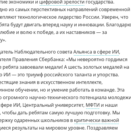
итие экономики и
цифровой зрелости
государства.
одно из самых перспективных направлений современной
епляют технологическое лидерство России. Уверен, что
ята будут двигать вперед науку и инновации. Благодар
олюбие и волю к победе, а их наставников — за
у».
датель Наблюдательного совета
Альянса в сфере ИИ
,
ателя Правления Сбербанка: «Мы невероятно гордимся
 ребята завоевали медали! А шесть золотых медалей на
ИИ — это триумф российского таланта и упорства.
естящие знания в искусственном интеллекте,
нном обучении, но и умение работать в команде. Эта
во огромного научно-технического потенциала молодеж
 сфере ИИ, Центральный университет,
МФТИ
и наши
 чтобы дать ребятам самую лучшую подготовку. Мы
держку одаренных школьников в
критически важной
иеся результаты на мировом уровне. Поздравляем