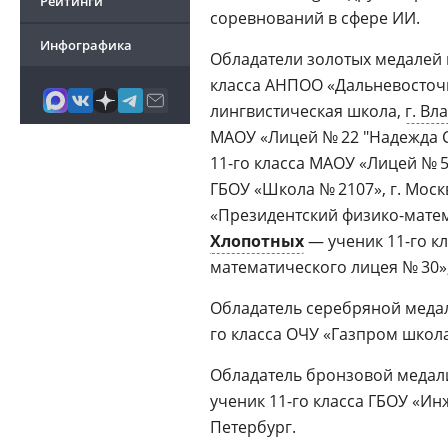
Рейтинги
соревнований в сфере ИИ.
Инфографика
Обладатели золотых медалей 
класса АНПОО «Дальневосточ
лингвистическая школа,
г. Вл
МАОУ «Лицей № 22 "Надежда С
11-го класса МАОУ «Лицей № 58
ГБОУ «Школа № 2107», г. Моск
«Президентский физико-матем
Хлопотных
— ученик 11-го кл
математического лицея № 30»,
Обладатель серебряной меда
го класса ОЧУ «Газпром школа
Обладатель бронзовой медал
ученик 11-го класса ГБОУ «Ин
Петербург.