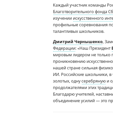
Каждый участник команды Росс
Благотворительного фонда С
изучении
искусственного инт
профильные соревнования по
талантливых школьников.
Дмитрий Чернышенко
, За
Федерации
: «Наш Президент
мировым лидером не только п
проникновению искусственног
нашей стране сильная физико
ИИ. Российские школьники, в
золотых, одну
серебряную
и о
продолжателями этих традици
Благодарю учителей, наставни
объединение усилий — это пр