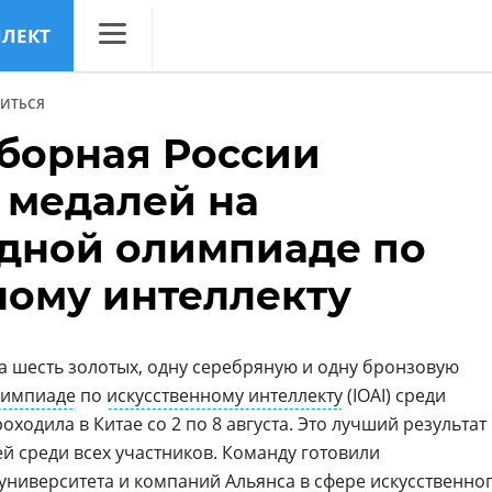
ЛЛЕКТ
CNews
ИТЬСЯ
Аналитика
борная России
Конференции
 медалей на
Маркет
дной олимпиаде по
Техника
ному интеллекту
ТВ
а шесть золотых, одну серебряную и одну бронзовую
лимпиаде
по
искусственному интеллекту
(IOAI) среди
ходила в Китае со 2 по 8 августа. Это лучший результат
й среди всех участников. Команду готовили
университета и компаний Альянса в сфере
искусственно