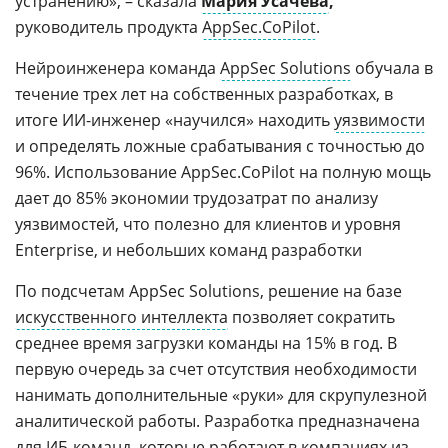
устранению», – сказала
Мария Усачева
,
руководитель продукта
AppSec.CoPilot
.
Нейроинженера команда
AppSec Solutions
обучала в
течение трех лет на собственных разработках, в
итоге ИИ-инженер «научился» находить
уязвимости
и определять ложные срабатывания с точностью до
96%. Использование AppSec.CoPilot на полную мощь
дает до 85% экономии трудозатрат по анализу
уязвимостей, что полезно для клиентов и уровня
Enterprise, и небольших команд разработки
По подсчетам AppSec Solutions, решение на базе
искусственного интеллекта
позволяет сократить
среднее время загрузки команды на 15% в год. В
первую очередь за счет отсутствия необходимости
нанимать дополнительные «руки» для скрупулезной
аналитической работы. Разработка предназначена
для
ИБ-команд
, которые работают в компаниях из